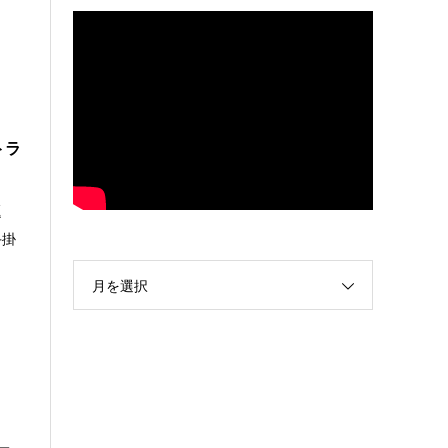
トラ
題
手掛
月を選択