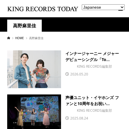
高野麻里佳
HOME
高野麻里佳
インナージャーニー メジャー
デビューシングル「To...
KING RECORDS編集部
2026.05.20
声優ユニット・イヤホンズ フ
ァンと10周年をお祝い...
KING RECORDS編集部
2025.08.24