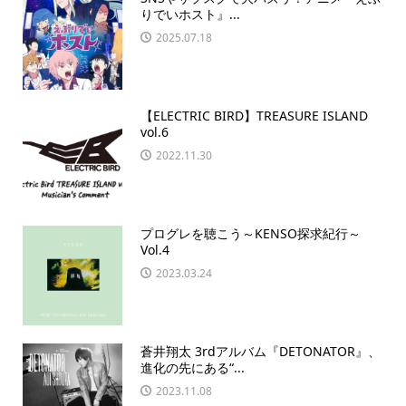
りでいホスト』...
2025.07.18
【ELECTRIC BIRD】TREASURE ISLAND
vol.6
2022.11.30
プログレを聴こう～KENSO探求紀行～
Vol.4
2023.03.24
蒼井翔太 3rdアルバム『DETONATOR』、
進化の先にある“...
2023.11.08