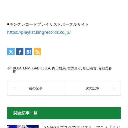
◾️キングレコードプレイリストポータルサイト
https://playlist.kingrecords.co.jp/
BOL4
,
ENVii GABRIELLA
,
内田雄馬
,
宮野真守
,
杉山清貴
,
赤頬思春
期
関連記事一覧
SNSやサブスクで大バズリ！アニメ『えぶ