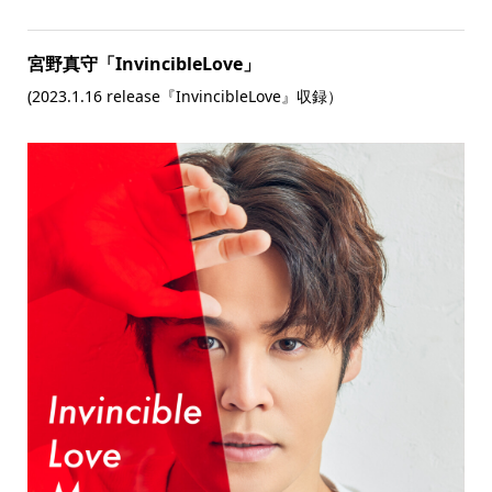
宮野真守「InvincibleLove」
(2023.1.16 release『InvincibleLove』収録）