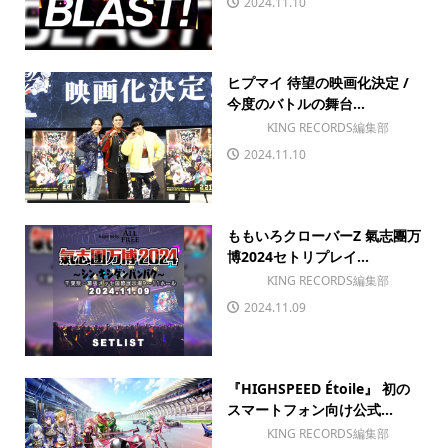
2024.11.10
ヒプマイ 待望の映画化決定 /
今度のバトルの舞台...
KING RECORDS編集部
2024.11.10
ももいろクローバーZ 氣志團万
博2024セトリプレイ...
KING RECORDS編集部
2024.11.09
『HIGHSPEED Étoile』 初の
スマートフォン向け公式...
KING RECORDS編集部