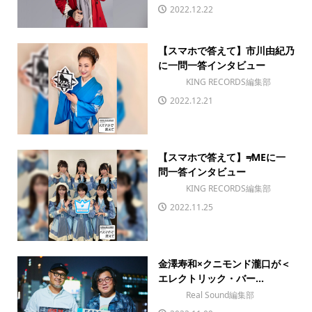
2022.12.22
【スマホで答えて】市川由紀乃
に一問一答インタビュー
KING RECORDS編集部
2022.12.21
【スマホで答えて】≠MEに一
問一答インタビュー
KING RECORDS編集部
2022.11.25
金澤寿和×クニモンド瀧口が＜
エレクトリック・バー...
Real Sound編集部