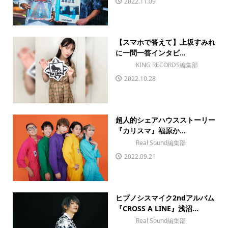
2022.11.09
【スマホで答えて】上坂すみれ
に一問一答インタビ...
KING RECORDS編集部
2022.10.28
超人的シェアハウスストーリー
『カリスマ』福原か...
Real Sound編集部
2022.09.21
ヒプノシスマイク2ndアルバム
『CROSS A LINE』浅沼...
Real Sound編集部