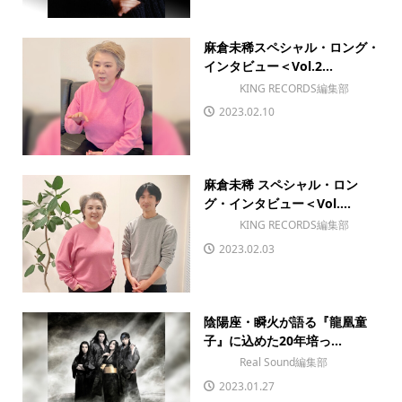
麻倉未稀スペシャル・ロング・
インタビュー＜Vol.2...
KING RECORDS編集部
2023.02.10
麻倉未稀 スペシャル・ロン
グ・インタビュー＜Vol....
KING RECORDS編集部
2023.02.03
陰陽座・瞬火が語る『龍凰童
子』に込めた20年培っ...
Real Sound編集部
2023.01.27